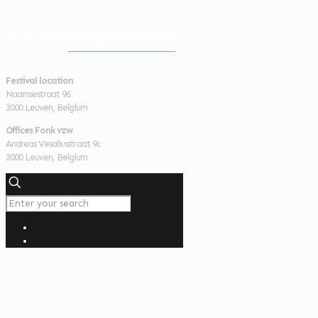
info@kortfilmfestival.be
+32 16 679240
Festival location
Naamsestraat 96
3000 Leuven, Belgium
Offices Fonk vzw
Andreas Vesaliusstraat 9c
3000 Leuven, Belgium