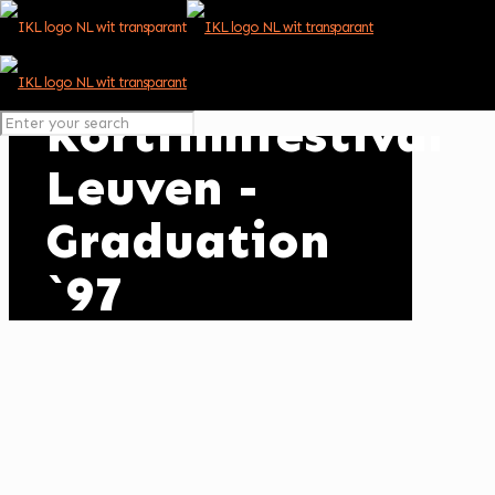
Kortfilmfestival
Leuven -
Graduation
`97