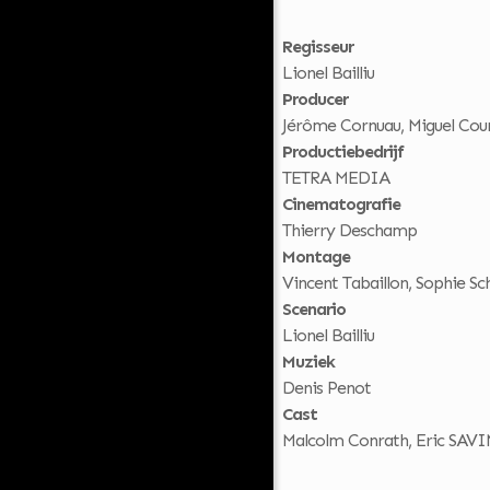
Regisseur
Lionel Bailliu
Producer
Jérôme Cornuau, Miguel Court
Productiebedrijf
TETRA MEDIA
Cinematografie
Thierry Deschamp
Montage
Vincent Tabaillon, Sophie Sc
Scenario
Lionel Bailliu
Muziek
Denis Penot
Cast
Malcolm Conrath, Eric SAVI