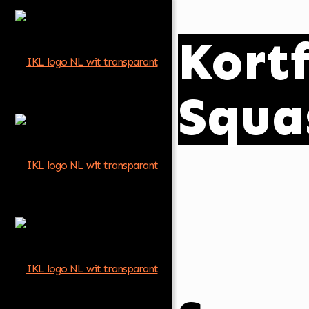
Kortf
Squa