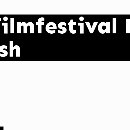
ilmfestival 
sh