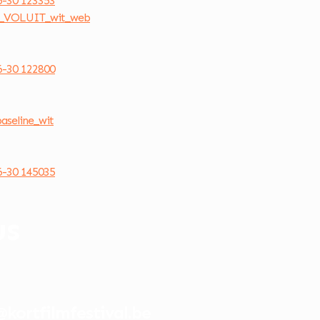
us
@kortfilmfestival.be