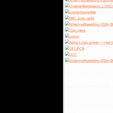
Contact 
info
+32 16 679240