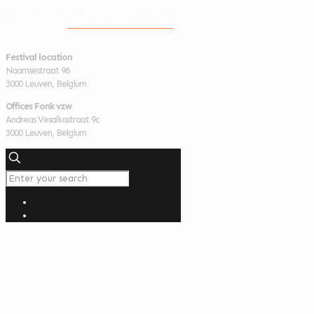
info@kortfilmfestival.be
+32 16 679240
Festival location
Naamsestraat 96
3000 Leuven, Belgium
Offices Fonk vzw
Andreas Vesaliusstraat 9c
3000 Leuven, Belgium