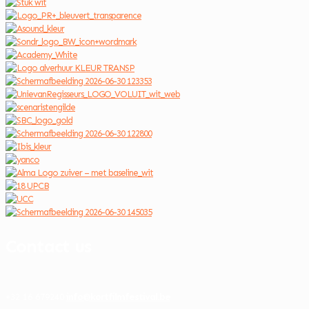
Contact us
info@kortfilmfestival.be
+32 16 679240