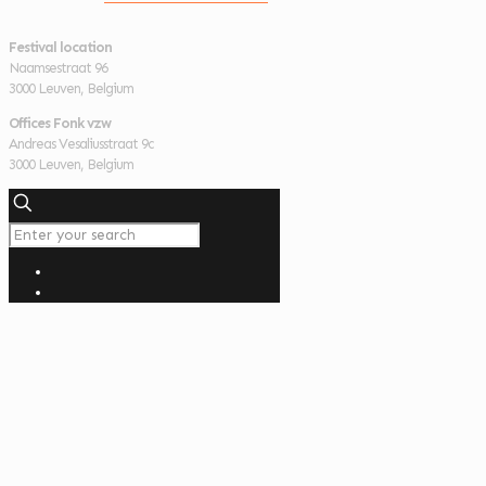
Festival location
Naamsestraat 96
3000 Leuven, Belgium
Offices Fonk vzw
Andreas Vesaliusstraat 9c
3000 Leuven, Belgium