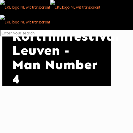
Kortfilmfestival
Leuven -
Man Number
4