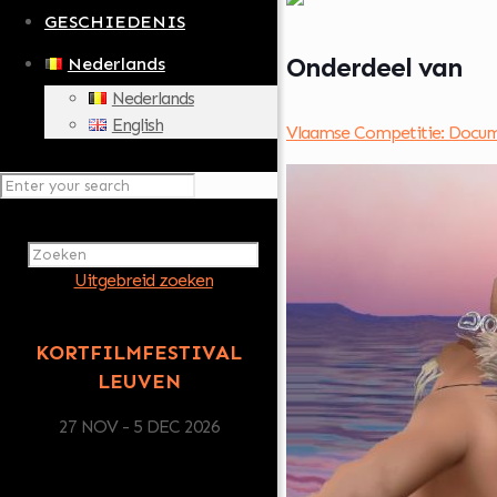
GESCHIEDENIS
Onderdeel van
Nederlands
Nederlands
English
Vlaamse Competitie: Docum
Uitgebreid zoeken
KORTFILMFESTIVAL
LEUVEN
27 NOV - 5 DEC 2026