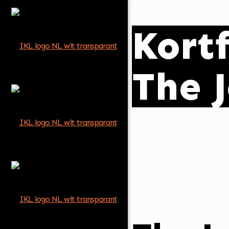
Kortf
The 