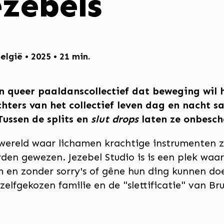
ezebels
elgië • 2025 • 21 min.
en queer paaldanscollectief dat beweging wil 
chters van het collectief leven dag en nacht 
Tussen de splits en
slut drops
laten ze onbesch
wereld waar lichamen krachtige instrumenten zij
den gewezen. Jezebel Studio is is een plek waa
m en zonder sorry's of gêne hun ding kunnen do
zelfgekozen familie en de "slettificatie" van Bru