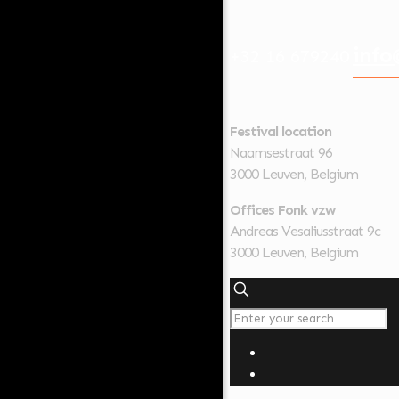
info
+32 16 679240
Festival location
Naamsestraat 96
3000 Leuven, Belgium
Offices Fonk vzw
Andreas Vesaliusstraat 9c
3000 Leuven, Belgium