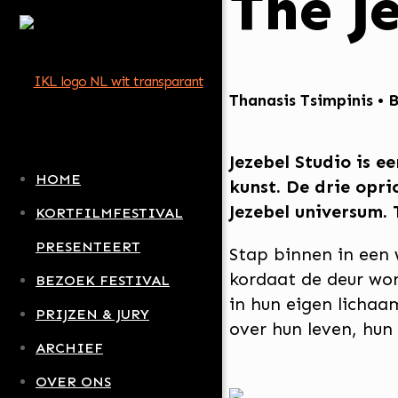
The J
Thanasis Tsimpinis • B
Jezebel Studio is e
HOME
kunst. De drie opri
Jezebel universum. 
KORTFILMFESTIVAL
PRESENTEERT
Stap binnen in een 
kordaat de deur wor
BEZOEK FESTIVAL
in hun eigen lichaa
PRIJZEN & JURY
over hun leven, hun 
ARCHIEF
OVER ONS