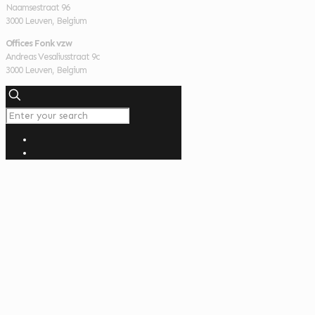
Naamsestraat 96
3000 Leuven, Belgium
Offices Fonk vzw
Andreas Vesaliusstraat 9c
3000 Leuven, Belgium