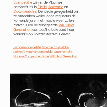
Competitie
zijn er de Vlaamse
competities in
Fictie
,
Animatie
en
Documentaire
. De ideale gelegenheid om
te ontdekken welke jonge regisseurs de
komende jaren het mooie weer zullen
maken. Ook de felbegeerde
VAF Next
Generation
competitie bekroont haar
winnaars op Kortfilmfestival Leuven.
Europese Competitie
Vlaamse Competitie:
Animatie
Vlaamse Competitie: Documentaire
Vlaamse Competitie: Fictie
VAF Next Generation