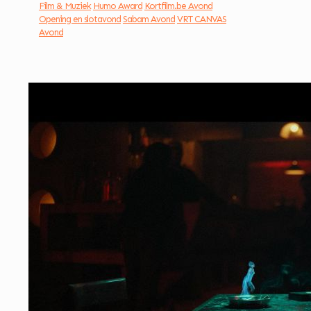
Film & Muziek
Humo Award
Kortfilm.be Avond
Opening en slotavond
Sabam Avond
VRT CANVAS
Avond