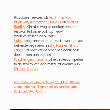
Populaire reeksen als
Kortfilms voor
kinderen
,
Animation Nations
en
Virtual
Reality
zijn niet weg te denken van het
festival. Je kan je ook opnieuw
laten verrassen door het
Labo
programma en de korte werken van
bekende regisseurs in
Big Names, Short
Films
. Dit jaar kan je voor het eerst ook
deelnemen aan een les
Kortfilmgeschiedenis
of je onderdompelen
in de storm van een restaurantkeuken in
Kitchen Chaos
.
Animation Nations
Big Names, Short Films
Kitchen
Chaos
Labo
Kortfilmgeschiedenis
Kortfilms voor
Kinderen
Virtual Reality